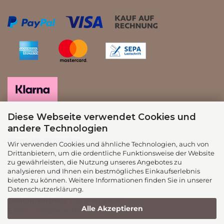
Diese Webseite verwendet Cookies und
andere Technologien
Firma NK-EXtension
Wir verwenden Cookies und ähnliche Technologien, auch von
Produktion & Haarvertrieb
Drittanbietern, um die ordentliche Funktionsweise der Website
Hauptstraße 8
zu gewährleisten, die Nutzung unseres Angebotes zu
93342 Saal an der Donau
analysieren und Ihnen ein bestmögliches Einkaufserlebnis
bieten zu können. Weitere Informationen finden Sie in unserer
Datenschutzerklärung
.
Telefon Vertrieb
: +49 9441 81696
Alle Akzeptieren
E-Mail:
info@nk-extension.de