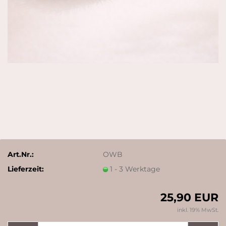
Art.Nr.:
OWB
Lieferzeit:
1 - 3 Werktage
25,90 EUR
inkl. 19% MwSt.